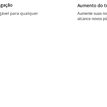
egação
Aumento do t
egável para qualquer
Aumente suas no
alcance novos pú
RE O DESEMPENHO 
SITE HOJE MESMO
ACESSE NOSSO EBOOK