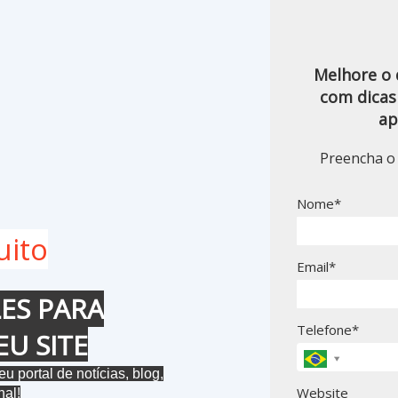
Melhore o 
com dicas
ap
Preencha o 
Nome*
uito
Email*
LES PARA
Telefone*
EU SITE
 portal de notícias, blog,
Website
nal!